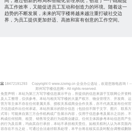
间，通过创新的布局和智能化管理系统，创造了一个既能提
高工作效率，又能促进员工互动和创造力的环境。随着这一
趋势的不断发展，未来的写字楼将越来越注重打破社交边
界，为员工提供更加舒适、高效和富有创意的工作空间。
18472191293
Copyright © www.zzxmg.cn 企业办公选址，欢迎您致电咨询！--
郑州写字楼信息网-- All rights reserved.
免责声明：本站为第三方写字楼信息展示平台，所提供的信息来源于互联网公开资料
及人工整理，仅供参考。本站与相关写字楼的大厦产权方、物业管理方、开发商、运
营方等主体不存在任何隶属关系、授权关系或商业合作关系，亦不代表其发布任何官
方信息或作出任何承诺。本站所展示的部分信息（包括但不限于文字、图片、联系方
式等）可能来自第三方合作机构或广告展示内容，仅用于信息参考及展示之目的，不
构成任何招商、租赁、销售等交易行为或商业建议。任何主体因参考本站信息而产生
的行为及后果，均由其自行承担，本站不承担相关责任。如相关权利人认为本页面内
容存在不当之处，可通过合法途径联系处理，本平台将在核实后及时配合调整或删除