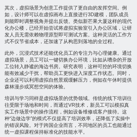
其次，虚拟场景为创意工作提供了更自由的发挥空间。例
如，设计师可以在虚拟画布上直接进行3D建模，团队成员
则能即时调整视角并提出反馈。类似新芒果大厦这样的现代
化办公楼，已经开始尝试将虚拟实验室引入办公区域，让研
发人员无需依赖物理原型即可测试方案。这种灵活的工作方
式不仅节省成本，还加速了从构思到落地的全过程。
此外，沉浸式技术还能优化员工的专注力与心理健康。通过
虚拟场景，员工可以一键切换办公环境，比如从嘈杂的开放
工位转入静谧的海边书房。研究表明，这种可控的环境切换
能有效减少干扰，帮助员工更快进入深度工作状态。同时，
企业还可以利用虚拟自然景观缓解压力，例如在午休时提供
森林漫步或冥想空间的体验。
培训与学习同样是虚拟场景的优势领域。传统的线下培训往
往受限于场地和时间，而通过VR技术，新员工可以模拟真
实工作场景中的操作流程，例如设备维修或客户接待。这
种“边做边学”的模式不仅提高了培训效率，还降低了实操中
的错误风险。对于跨国企业而言，不同地区的员工也能通过
统一虚拟课程保持标准化的技能水平。